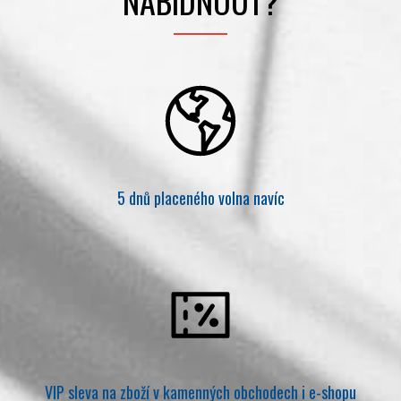
NABÍDNOUT?
5 dnů placeného volna navíc
VIP sleva na zboží v kamenných obchodech i e-shopu